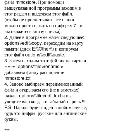
файл mmcstore. При помощи
вышеуказанной программы заходим в
этот раздел и выделяем этот файл.
(чтобы не пролистывать все папки
можно просто нажать на циферку 7 - и
вы окажетесь внизу списка).
2. Далее в программе жмем следующее:
options\\edit\\copy, переходим на карту
памяти (диск E:\\Other\\) и копируем
этот файл options\\edit\\paste.
3. Затем находим этот файлик на карте и
жмем: options\\file\\rename и
добавляем файлу расширение
mmcstore.txt
4. Заново выбираем переименованный
файл и открываем его (не в заметках)
нажав: options\\file\\edit text и вы
увидите ваш когда-то забытый пароль !!!
P.S. Пароль будет виден в любом случае,
будь это цифры, русские или английские
буквы.
***