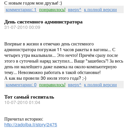
С новым годом мои друзья! :)
комментарии: 1
понравилось!
вверх^
к полной версии
День системного администратора
31-07-2010 00:09
Впервые в жизни я отмечаю день системного
администратора погружая 11 часов ракеты в вагоны... С
четырех утра вкалывали... Это нечто! Причём сразу после
этого в суточный наряд заступил... Ваще "зашебись"! За весь
день ни малейшего даже намека на около-компьютерную
тему... Невозможно работать в такой обстановке!
А как вы провели 30 июля этого года? ;-)
комментарии: 0
понравилось!
вверх^
к полной версии
Тот самый госпиталь
10-07-2010 01:04
Причитал историю:
http://zadolba.li/story/2475