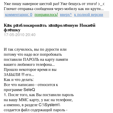
Уже пишу наверное шестой раз! Уже бешусь от этого! >_<
Глючит отправка сообщения через мобилу как ни крути...
комментарии: 0
понравилось!
вверх^
к полной версии
Кaк рaзблокировaть зaпaролeнную Нокиeй
флeшку
17-05-2010 20:40
И так случилось, вы по дурости или
потому что надо все попробовать
поставили ПАРОЛЬ на карту памяти
вашего любимого телефона...
Прошло некоторое время и вы
ЗАБЫЛИ !!! его...
Как и что делать:
Все что написано - относится к
программе SeleQ
1. После того, как Вы поставили пароль
на вашу ММС карту, у вас на телефоне,
а именно, в разделе C:\\System\\
создается файл содержащий пароль -