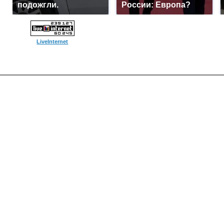
подожгли.
России: Европа?
LiveInternet