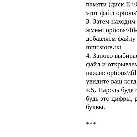
памяти (диск E:\\
этот файл options\
3. Затем находим
жмем: options\\fil
добавляем файлу
mmcstore.txt
4. Заново выбир
файл и открываем
нажав: options\\fil
увидите ваш когд
P.S. Пароль буде
будь это цифры, 
буквы.
***