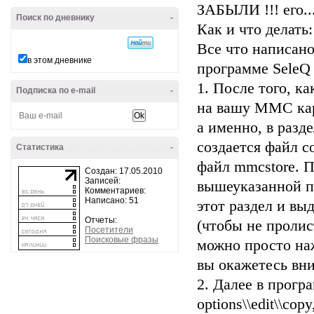
ЗАБЫЛИ !!! его..
Поиск по дневнику
-
Как и что делать:
Все что написано
в этом дневнике
программе SeleQ
1. После того, к
Подписка по e-mail
-
на вашу ММС карт
а именно, в разде
создается файл с
Статистика
-
файл mmcstore. 
Создан: 17.05.2010
Записей:
вышеуказанной п
Комментариев:
Написано: 51
этот раздел и вы
Отчеты:
(чтобы не пролис
Посетители
Поисковые фразы
можно просто наж
вы окажетесь вни
2. Далее в прог
options\\edit\\co