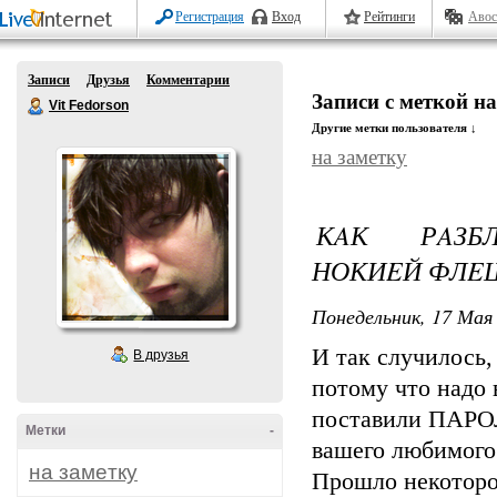
Регистрация
Вход
Рейтинги
Авос
Записи
Друзья
Комментарии
Записи с меткой нa
Vit Fedorson
Другие метки пользователя ↓
нa зaмeтку
КAК РAЗБЛ
НОКИEЙ ФЛE
Понедельник, 17 Мая 
И так случилось,
В друзья
потому что надо 
поставили ПАРОЛ
Метки
-
вашего любимого 
нa зaмeтку
Прошло некоторо