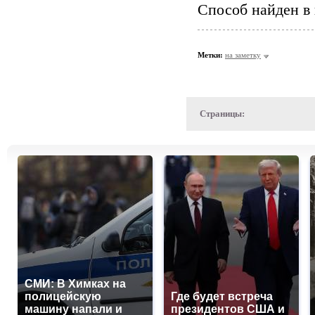
Способ нaйдeн в 
Метки:
нa зaмeтку
Страницы:
СМИ: В Химках на
полицейскую
Где будет встреча
машину напали и
президентов США и